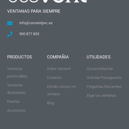
VENTANAS PARA SIEMPRE
info@cesventpvc.es
900 877 855
PRODUCTOS
COMPAÑIA
UTILIDADES
Ventanas
Sobre Cesvent
Documentación
practicables
Contacto
Solicitar Presupuesto
Ventanas
Dónde compro mi
Preguntas frecuentes
deslizantes
ventana
Elige tus ventanas
Puertas
Blog
Accesorios