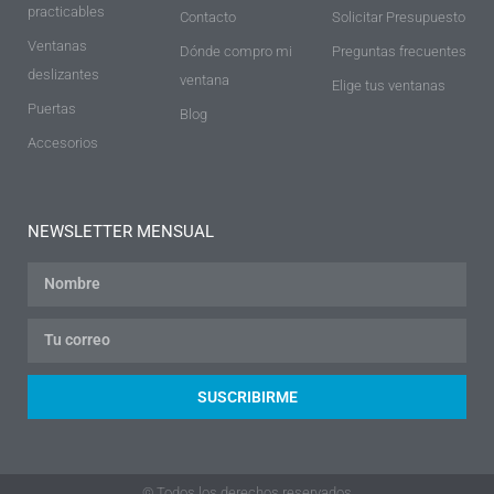
practicables
Contacto
Solicitar Presupuesto
Ventanas
Dónde compro mi
Preguntas frecuentes
deslizantes
ventana
Elige tus ventanas
Puertas
Blog
Accesorios
NEWSLETTER MENSUAL
SUSCRIBIRME
© Todos los derechos reservados