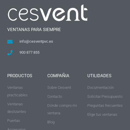
VENTANAS PARA SIEMPRE
info@cesventpvc.es
900 877 855
PRODUCTOS
COMPAÑIA
UTILIDADES
Ventanas
Sobre Cesvent
Documentación
practicables
Contacto
Solicitar Presupuesto
Ventanas
Dónde compro mi
Preguntas frecuentes
deslizantes
ventana
Elige tus ventanas
Puertas
Blog
Accesorios