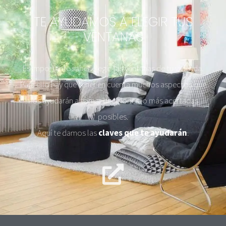
TE AYUDAMOS A ELEGIR TUS
VENTANAS
Es importante saber elegir las ventanas de tu vivienda.
Para ello hay que tener en cuenta muchos aspectos que
nos ayudarán a tomar decisiones lo más acertadas
posibles.
Aquí te damos las
claves que te ayudarán
.