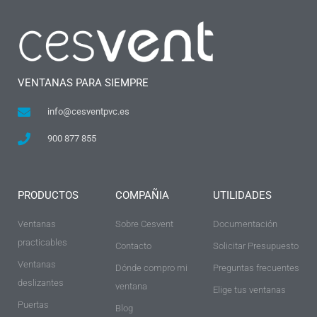
VENTANAS PARA SIEMPRE
info@cesventpvc.es
900 877 855
PRODUCTOS
COMPAÑIA
UTILIDADES
Ventanas
Sobre Cesvent
Documentación
practicables
Contacto
Solicitar Presupuesto
Ventanas
Dónde compro mi
Preguntas frecuentes
deslizantes
ventana
Elige tus ventanas
Puertas
Blog