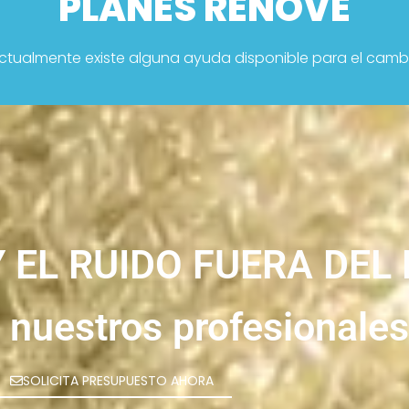
PLANES RENOVE
actualmente existe alguna ayuda disponible para el camb
 EL RUIDO
F
U
E
R
A
D
E
L
nuestros profesionales
SOLICITA PRESUPUESTO AHORA