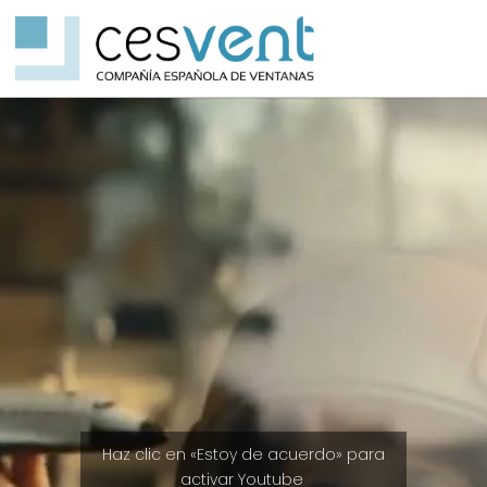
Haz clic en «Estoy de acuerdo» para
activar Youtube