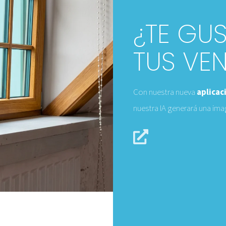
¿TE GUS
TUS VE
Con nuestra nueva
aplicac
nuestra IA generará una ima