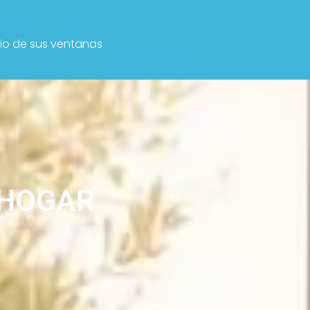
io de sus ventanas
H
O
G
A
R