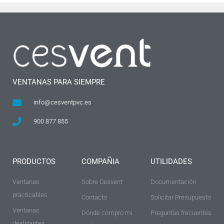
VENTANAS PARA SIEMPRE
info@cesventpvc.es
900 877 855
PRODUCTOS
COMPAÑIA
UTILIDADES
Ventanas
Sobre Cesvent
Documentación
practicables
Contacto
Solicitar Presupuesto
Ventanas
Dónde compro mi
Preguntas frecuentes
deslizantes