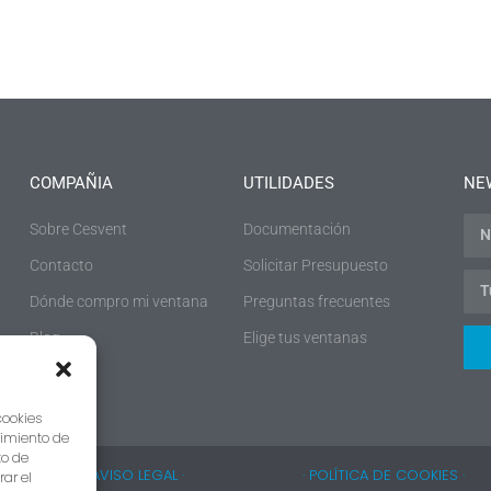
COMPAÑIA
UTILIDADES
NE
Sobre Cesvent
Documentación
Contacto
Solicitar Presupuesto
Dónde compro mi ventana
Preguntas frecuentes
Blog
Elige tus ventanas
cookies
timiento de
to de
· AVISO LEGAL ·
· POLÍTICA DE COOKIES ·
rar el