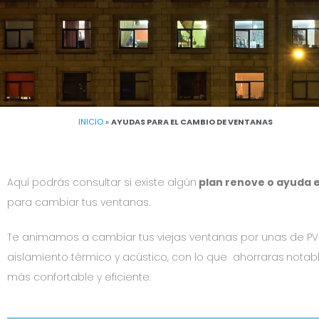
INICIO
»
AYUDAS PARA EL CAMBIO DE VENTANAS
Aquí podrás consultar si existe algún
plan renove o ayuda 
para cambiar tus ventanas.
Te animamos a cambiar tus viejas ventanas por unas de PVC
aislamiento térmico y acústico, con lo que ahorraras
notabl
más confortable y eficiente.