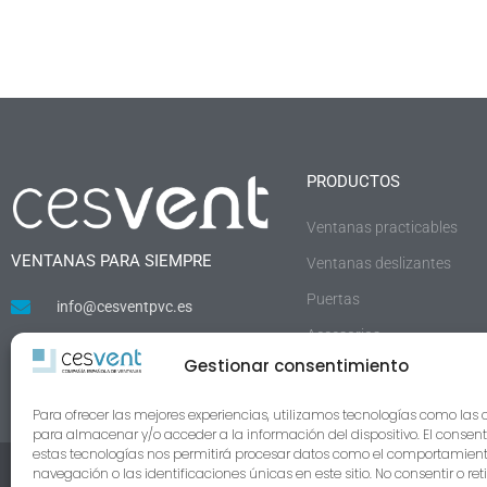
PRODUCTOS
Ventanas practicables
VENTANAS PARA SIEMPRE
Ventanas deslizantes
Puertas
info@cesventpvc.es
Accesorios
900 877 855
Gestionar consentimiento
Para ofrecer las mejores experiencias, utilizamos tecnologías como las 
para almacenar y/o acceder a la información del dispositivo. El consen
estas tecnologías nos permitirá procesar datos como el comportamien
· POLÍTICA DE PRIVACIDAD ·
© Todos los derechos reservados
navegación o las identificaciones únicas en este sitio. No consentir o reti