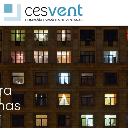
ra
nas