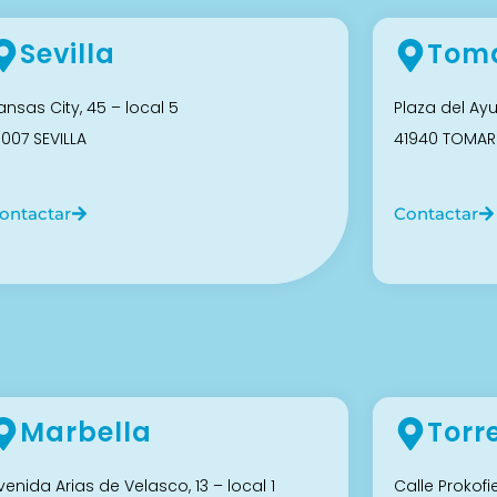
Sevilla
Toma
ansas City, 45 – local 5
Plaza del Ay
1007 SEVILLA
41940 TOMARE
ontactar
Contactar
Marbella
Torr
venida Arias de Velasco, 13 – local 1
Calle Prokofie