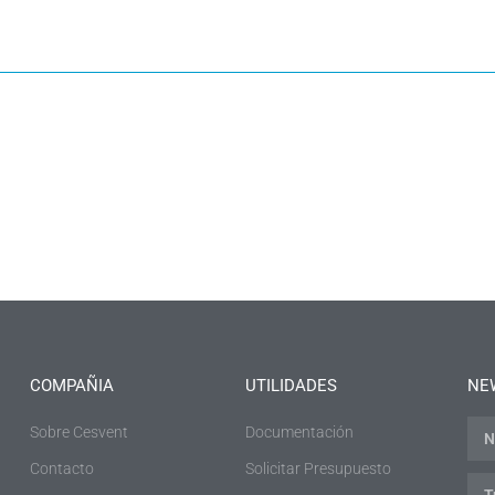
COMPAÑIA
UTILIDADES
NE
Sobre Cesvent
Documentación
Contacto
Solicitar Presupuesto