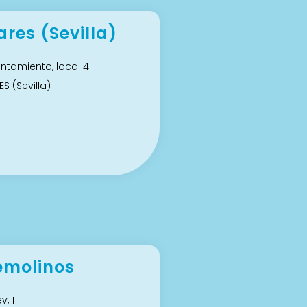
res (Sevilla)
untamiento, local 4
S (Sevilla)
emolinos
v, 1