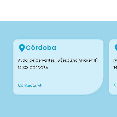
Córdoba
S
Avda. de Cervantes, 16 (esquina Alhaken II)
1
14008 CÓRDOBA
C
Contactar