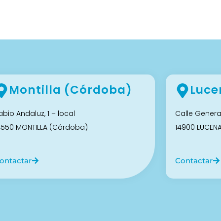
Montilla (Córdoba)
Luce
abio Andaluz, 1 – local
Calle General
4550 MONTILLA (Córdoba)
14900 LUCEN
ontactar
Contactar