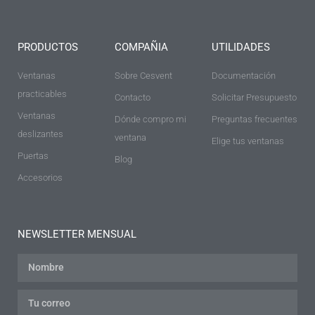
PRODUCTOS
COMPAÑIA
UTILIDADES
Ventanas
Sobre Cesvent
Documentación
practicables
Contacto
Solicitar Presupuesto
Ventanas
Dónde compro mi
Preguntas frecuentes
deslizantes
ventana
Elige tus ventanas
Puertas
Blog
Accesorios
NEWSLETTER MENSUAL