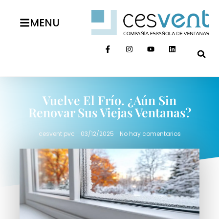
MENU
Vuelve El Frío. ¿Aún Sin
Renovar Sus Viejas Ventanas?
cesvent pvc
03/12/2025
No hay comentarios