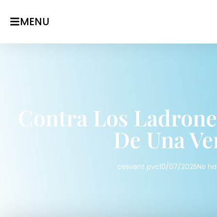
MENU
Contra Los Ladrone
De Una Ve
cesvent pvc
10/07/2025
No ha