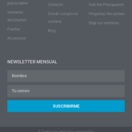
practicables
Contacto
Solicitar Presupuesto
Ventanas
Dónde compro mi
Preguntas frecuentes
deslizantes
ventana
Elige tus ventanas
Puertas
Blog
Accesorios
NEWSLETTER MENSUAL
SUSCRIBIRME
© Todos los derechos reservados