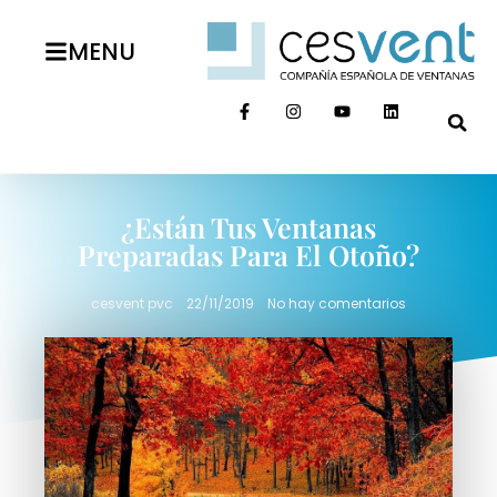
MENU
¿Están Tus Ventanas
Preparadas Para El Otoño?
cesvent pvc
22/11/2019
No hay comentarios